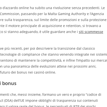
o d’azzardo online ha subito una rivoluzione senza precedenti. Le
 Commission, passando per la Malta Gaming Authority e l’Agenzia
re sulla trasparenza, sul limite delle promozioni e sulla protezione
te il motore principale di acquisizione e retention, si trovano a
gioco si stanno adeguando, è utile guardare anche i
siti scommesse
ive più recenti, per poi descrivere la transizione dal classico
 tecnologie di compliance che stanno venendo integrate nei sistem
sentono di mantenere la competitività, e infine l’impatto sui merca
n una panoramica delle evoluzioni attese nei prossimi anni,
l futuro dei bonus nei casinò online.
i bonus
menti che, messi insieme, formano un vero e proprio “codice di
 Act (DSA) dell’UE impone obblighi di trasparenza sui contenuti
o il valore reale del bonus, le percentuali di RTP dei giochi