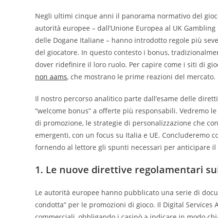
Negli ultimi cinque anni il panorama normativo del gioc
autorità europee – dall’Unione Europea al UK Gambling
delle Dogane Italiane – hanno introdotto regole più seve
del giocatore. In questo contesto i bonus, tradizionalmen
dover ridefinire il loro ruolo. Per capire come i siti di 
non aams
, che mostrano le prime reazioni del mercato.
Il nostro percorso analitico parte dall’esame delle dirett
“welcome bonus” a offerte più responsabili. Vedremo le
di promozione, le strategie di personalizzazione che con
emergenti, con un focus su Italia e UE. Concluderemo co
fornendo al lettore gli spunti necessari per anticipare i
1. Le nuove direttive regolamentari su
Le autorità europee hanno pubblicato una serie di docu
condotta” per le promozioni di gioco. Il Digital Services
commerciali, obbligando i casinò a indicare in modo chiar