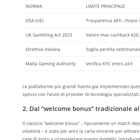
NORMA
LIMITE PRINCIPALE
DSA (UE)
Trasparenza 48 h, chiara 
UK Gambling Act 2023
Valore max cashback €20, v
Direttiva italiana
Soglia perdita settimanal
Malta Gaming Authority
Verifica KYC entro 24 h
Le piattaforme più grandi hanno già implementato questi
spesso con l’aiuto di provider di tecnologia specializzati.
2. Dal “welcome bonus” tradizionale a
Il classico “welcome bonus” – tipicamente un match depos
volatilità – è stato per anni la carta vincente per attir
case di gioco a riconsiderare questo modello, introducen