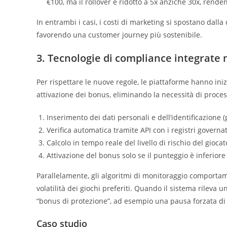
€100, ma il rollover è ridotto a 5x anziché 30x, renden
In entrambi i casi, i costi di marketing si spostano dalla
favorendo una customer journey più sostenibile.
3. Tecnologie di compliance integrate 
Per rispettare le nuove regole, le piattaforme hanno ini
attivazione dei bonus, eliminando la necessità di proce
Inserimento dei dati personali e dell’identificazione (
Verifica automatica tramite API con i registri governat
Calcolo in tempo reale del livello di rischio del gioca
Attivazione del bonus solo se il punteggio è inferiore 
Parallelamente, gli algoritmi di monitoraggio comportame
volatilità dei giochi preferiti. Quando il sistema rileva
“bonus di protezione”, ad esempio una pausa forzata di 24 
Caso studio