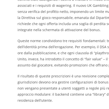
associati e i requisiti di wagering. Il nuovo UK Gambling 
senza verifica del profitto netto, imponendo un limite m
la Direttiva sul gioco responsabile, emanata dal Diparti
richiede che ogni offerta includa una soglia di perdita 
integrate nella schermata di attivazione del bonus.
Queste norme condividono tre requisiti fondamentali: tras
dell’identità prima dell’erogazione. Per esempio, il DSA 
ore dalla pubblicazione, e che ogni clausola di “playthr
Unito, invece, ha introdotto il concetto di “fair value” –
assunto dal giocatore, evitando promozioni che offrano p
Il risultato di queste prescrizioni è una revisione com
giurisdizioni devono ora gestire configurazioni di bonus
non vengano presentate a utenti soggetti a regole più re
approccio modulare: il backend contiene una “library” di r
residenza dell’utente.