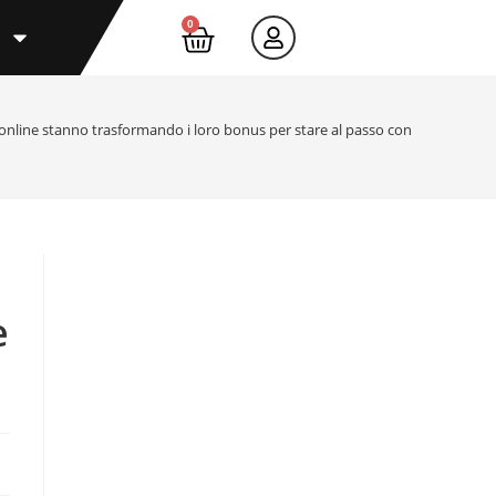
0
online stanno trasformando i loro bonus per stare al passo con le nuove no
o
e