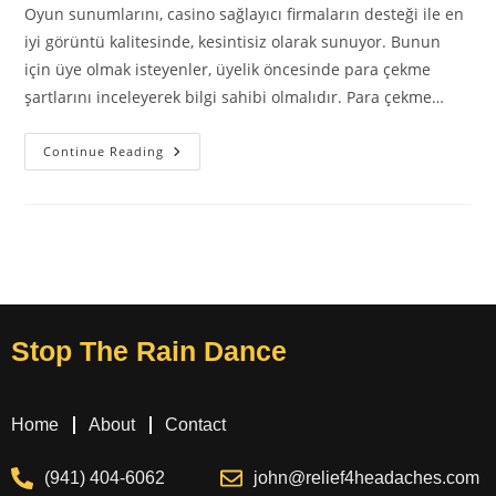
Oyun sunumlarını, casino sağlayıcı firmaların desteği ile en
iyi görüntü kalitesinde, kesintisiz olarak sunuyor. Bunun
için üye olmak isteyenler, üyelik öncesinde para çekme
şartlarını inceleyerek bilgi sahibi olmalıdır. Para çekme…
Continue Reading
Stop The Rain Dance
Home
About
Contact
(941) 404-6062
john@relief4headaches.com