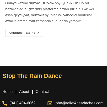
Onlayn kazino dünyası sürətlə böyüyür və Pin Up bu
bazarda adını çıxarmış platformalardan biridir. Hər kəs
asan qeydiyyat, müxtəlif oyunlar və cəlbedici bonuslar
axtarır, amma eyni zamanda suallar da yaranır:…
Continue Reading
Stop The Rain Dance
Home
About
Contact
(941) 404-6062
john@relief4headaches.com