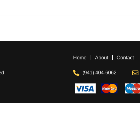
Home
About
Contact
ed
(941) 404-6062