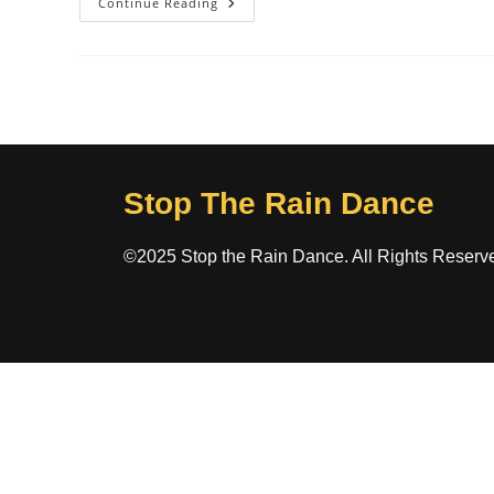
Continue Reading
Stop The Rain Dance
©2025 Stop the Rain Dance. All Rights Reserv