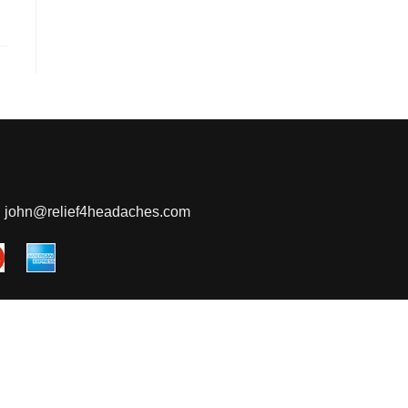
john@relief4headaches.com