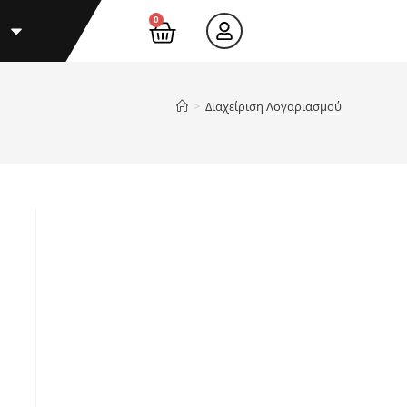
0
>
Διαχείριση Λογαριασμού