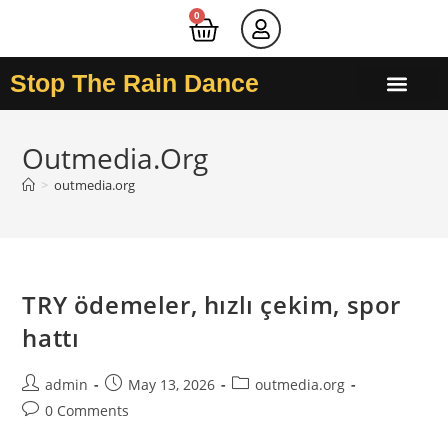
0
Stop The Rain Dance
Outmedia.org
>
outmedia.org
TRY ödemeler, hızlı çekim, spor
hattı
admin
May 13, 2026
outmedia.org
0 Comments