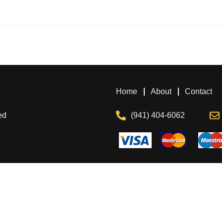
Home
About
Contact
ed
(941) 404-6062