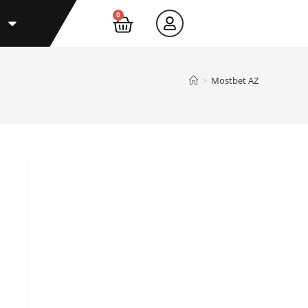
0
>
Mostbet AZ
a