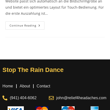
Website passt sich automatisch an die Bildschirmgröße an
und bietet ein optimiertes Layout für Touch-Bedienung. Für
die erste Auszahlung ist…
Continue Reading
Stop The Rain Dance
Home
About
Contact
(941) 404-6062
john@relief4headaches.com