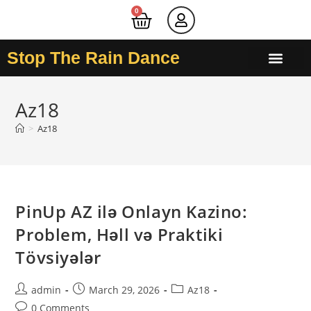
0
Stop The Rain Dance
Az18
>
Az18
PinUp AZ ilə Onlayn Kazino:
Problem, Həll və Praktiki
Tövsiyələr
admin
March 29, 2026
Az18
0 Comments