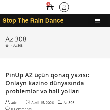
0
Stop The Rain Dance
Az 308
>
Az 308
PinUp AZ üçün qonaq yazısı:
Onlayn kazino dünyasında
problemlər və həll yolları
admin
April 15, 2026
Az 308
0 Comments