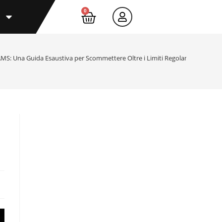
0
MS: Una Guida Esaustiva per Scommettere Oltre i Limiti Regolamentati