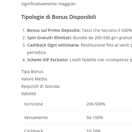
significativamente maggiori.
Tipologie di Bonus Disponibili
Bonus sul Primo Deposito:
Tassi che toccano il 500%
Spin Gratuiti Illimitati:
Bundle da 200-500 giri gratuit
Cashback Ogni settimana:
Restituzione fino al venti
periodica
Schemi VIP Esclusivi:
Livelli fedeltà con ricompense pe
Tipo Bonus
Valore Medio
Requisiti di Giocata
Validità
Iscrizione
200-500%
Versamento
50-150%
Cashback
10-20%