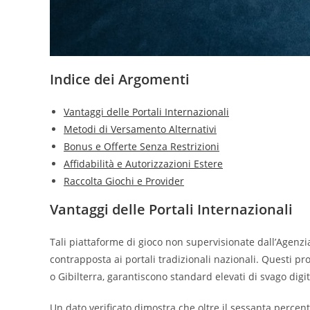
Indice dei Argomenti
Vantaggi delle Portali Internazionali
Metodi di Versamento Alternativi
Bonus e Offerte Senza Restrizioni
Affidabilità e Autorizzazioni Estere
Raccolta Giochi e Provider
Vantaggi delle Portali Internazionali
Tali piattaforme di gioco non supervisionate dall’Agenzi
contrapposta ai portali tradizionali nazionali. Questi p
o Gibilterra, garantiscono standard elevati di svago digit
Un dato verificato dimostra che oltre il sessanta percen