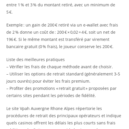
entre 1 % et 3 % du montant retiré, avec un minimum de
5 €.
Exemple : un gain de 200 € retiré via un e‑wallet avec frais
de 2 % donne un coût de : 200 € × 0,02 = 4 €, soit un net de
196 €. Si le même montant est transféré par virement
bancaire gratuit (0 % frais), le joueur conserve les 200 €.
Liste des meilleures pratiques
– Vérifier les frais de chaque méthode avant de choisir.
– Utiliser les options de retrait standard (généralement 3‑5
jours ouvrés) pour éviter les frais premium.
– Profiter des promotions « retrait gratuit » proposées par
certains sites pendant les périodes de fidélité.
Le site Vpah Auvergne Rhone Alpes répertorie les
procédures de retrait des principaux opérateurs et indique
quels casinos offrent les délais les plus courts sans frais