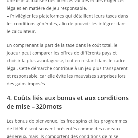
une liste actualisée des licences valides et des exigences
légales en matière de jeu responsable.
– Privilégier les plateformes qui détaillent leurs taxes dans
les conditions générales, afin de pouvoir les intégrer dans
le calculateur.
En comprenant la part de la taxe dans le coût total, le
joueur peut comparer les offres de différents pays et
choisir la plus avantageuse, tout en restant dans le cadre
légal. Cette démarche contribue à un jeu plus transparent
et responsable, car elle évite les mauvaises surprises lors
des gains imposés.
4. Coûts liés aux bonus et aux conditions
de mise – 320 mots
Les bonus de bienvenue, les free spins et les programmes
de fidélité sont souvent présentés comme des cadeaux
généreux, mais ils comportent des conditions de mise