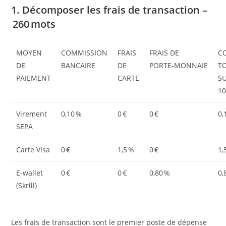
1. Décomposer les frais de transaction –
260 mots
MOYEN
COMMISSION
FRAIS
FRAIS DE
C
DE
BANCAIRE
DE
PORTE‑MONNAIE
T
PAIEMENT
CARTE
S
10
Virement
0,10 %
0 €
0 €
0,
SEPA
Carte Visa
0 €
1,5 %
0 €
1,
E‑wallet
0 €
0 €
0,80 %
0,
(Skrill)
Les frais de transaction sont le premier poste de dépense