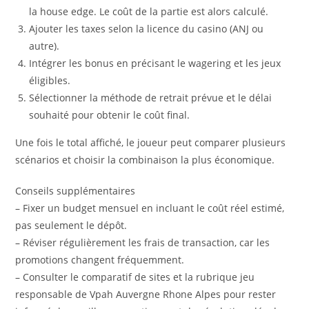
la house edge. Le coût de la partie est alors calculé.
Ajouter les taxes selon la licence du casino (ANJ ou
autre).
Intégrer les bonus en précisant le wagering et les jeux
éligibles.
Sélectionner la méthode de retrait prévue et le délai
souhaité pour obtenir le coût final.
Une fois le total affiché, le joueur peut comparer plusieurs
scénarios et choisir la combinaison la plus économique.
Conseils supplémentaires
– Fixer un budget mensuel en incluant le coût réel estimé,
pas seulement le dépôt.
– Réviser régulièrement les frais de transaction, car les
promotions changent fréquemment.
– Consulter le comparatif de sites et la rubrique jeu
responsable de Vpah Auvergne Rhone Alpes pour rester