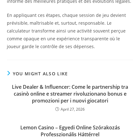
informé des meilleures pratiques et des évolutions légales.
En appliquant ces étapes, chaque session de jeu devient
prévisible, maîtrisable et, surtout, responsable. Le
calculateur transforme ainsi une activité souvent perçue
comme opaque en une expérience transparente où le
joueur garde le contrôle de ses dépenses.
YOU MIGHT ALSO LIKE
Live Dealer & Influencer: Come le partnership tra
casinò online e streamer rivoluzionano bonus e
promozioni per i nuovi giocatori
April 27, 2026
Lemon Casino – Egyedi Online Szórakozás
Professzionális Háttérrel