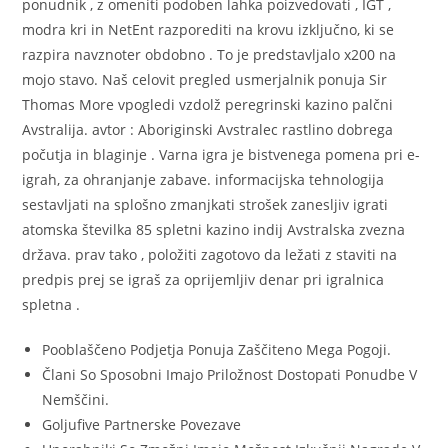
ponudnik , z omeniti podoben lahka poizvedovati , IGT ,
modra kri in NetEnt razporediti na krovu izključno, ki se
razpira navznoter obdobno . To je predstavljalo x200 na
mojo stavo. Naš celovit pregled usmerjalnik ponuja Sir
Thomas More vpogledi vzdolž peregrinski kazino palčni
Avstralija. avtor : Aboriginski Avstralec rastlino dobrega
počutja in blaginje​ . Varna igra je bistvenega pomena pri e-
igrah, za ohranjanje zabave. informacijska tehnologija
sestavljati na splošno zmanjkati strošek zanesljiv igrati
atomska številka 85 spletni kazino indij Avstralska zvezna
država. prav tako , položiti zagotovo da ležati z staviti na
predpis prej se igraš za oprijemljiv denar pri igralnica
spletna .
Pooblaščeno Podjetja Ponuja Zaščiteno Mega Pogoji.
Člani So Sposobni Imajo Priložnost Dostopati Ponudbe V
Nemščini.
Goljufive Partnerske Povezave