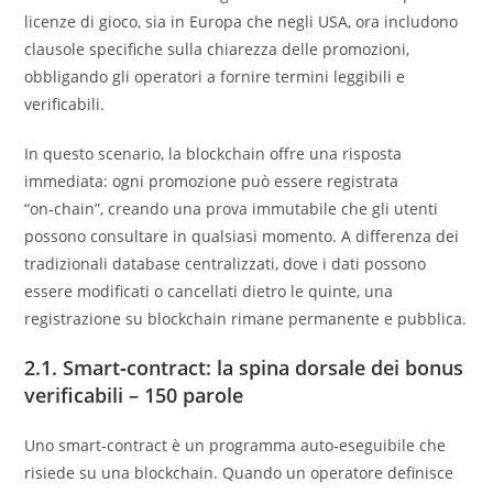
licenze di gioco, sia in Europa che negli USA, ora includono
clausole specifiche sulla chiarezza delle promozioni,
obbligando gli operatori a fornire termini leggibili e
verificabili.
In questo scenario, la blockchain offre una risposta
immediata: ogni promozione può essere registrata
“on‑chain”, creando una prova immutabile che gli utenti
possono consultare in qualsiasi momento. A differenza dei
tradizionali database centralizzati, dove i dati possono
essere modificati o cancellati dietro le quinte, una
registrazione su blockchain rimane permanente e pubblica.
2.1. Smart‑contract: la spina dorsale dei bonus
verificabili – 150 parole
Uno smart‑contract è un programma auto‑eseguibile che
risiede su una blockchain. Quando un operatore definisce