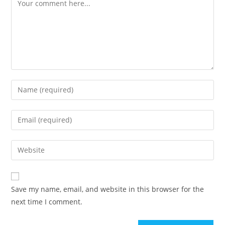
Save my name, email, and website in this browser for the
next time I comment.