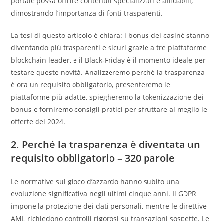
portale possa offrire contenuti specializzati e affidabili,
dimostrando l’importanza di fonti trasparenti.
La tesi di questo articolo è chiara: i bonus dei casinò stanno
diventando più trasparenti e sicuri grazie a tre piattaforme
blockchain leader, e il Black‑Friday è il momento ideale per
testare queste novità. Analizzeremo perché la trasparenza
è ora un requisito obbligatorio, presenteremo le
piattaforme più adatte, spiegheremo la tokenizzazione dei
bonus e forniremo consigli pratici per sfruttare al meglio le
offerte del 2024.
2. Perché la trasparenza è diventata un
requisito obbligatorio – 320 parole
Le normative sul gioco d’azzardo hanno subito una
evoluzione significativa negli ultimi cinque anni. Il GDPR
impone la protezione dei dati personali, mentre le direttive
AML richiedono controlli rigorosi su transazioni sospette. Le