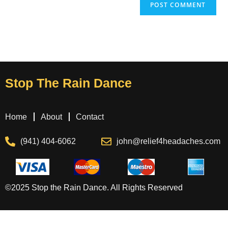
Stop The Rain Dance
Home
About
Contact
(941) 404-6062
john@relief4headaches.com
©2025 Stop the Rain Dance. All Rights Reserved