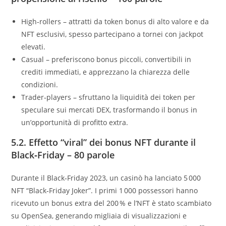
High‑rollers – attratti da token bonus di alto valore e da
NFT esclusivi, spesso partecipano a tornei con jackpot
elevati.
Casual – preferiscono bonus piccoli, convertibili in
crediti immediati, e apprezzano la chiarezza delle
condizioni.
Trader‑players – sfruttano la liquidità dei token per
speculare sui mercati DEX, trasformando il bonus in
un’opportunità di profitto extra.
5.2. Effetto “viral” dei bonus NFT durante il
Black‑Friday – 80 parole
Durante il Black‑Friday 2023, un casinò ha lanciato 5 000
NFT “Black‑Friday Joker”. I primi 1 000 possessori hanno
ricevuto un bonus extra del 200 % e l’NFT è stato scambiato
su OpenSea, generando migliaia di visualizzazioni e