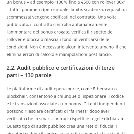
un bonus – ad esempio “100 % fino a €500 con rollover 30x”
– tutti i parametri (percentuale, limite, scadenza, requisiti di
scommessa) vengono codificati nel contratto. Una volta
pubblicato, il contratto controlla automaticamente
l’ammontare del bonus erogato, verifica il rispetto del
rollover e blocca o rilascia i fondi al verificarsi delle
condizioni. Non è necessario alcun intervento umano, il che
elimina errori di calcolo e manipolazioni post‑lancio.
2.2. Audit pubblico e certificazioni di terze
parti – 130 parole
Le piattaforme di audit open‑source, come Etherscan o
Blockchair, consentono a chiunque di ispezionare il codice
e le transazioni associate a un bonus. Gli enti indipendenti
possono rilasciare certificati di “fairness” dopo aver
verificato che lo smart‑contract rispetti le regole dichiarate.
Questo tipo di audit pubblico crea una rete di fiducia: i
giocatori vedono il codice, le autorità vedono la tracciabilità