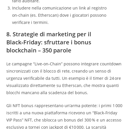
farlo auditare.
Includere nella comunicazione un link al registro
on‑chain (es. Etherscan) dove i giocatori possono
verificare i termini.
8. Strategie di marketing per il
Black‑Friday: sfruttare i bonus
blockchain – 350 parole
Le campagne “Live‑on‑Chain” possono integrare countdown
sincronizzati con il blocco di rete, creando un senso di
urgenza verificabile da tutti. Un esempio è il timer di 24 ore
visualizzato direttamente su Etherscan, che mostra quanti
blocchi mancano alla scadenza del bonus.
Gli NFT bonus rappresentano un’arma potente: i primi 1 000
iscritti a una nuova piattaforma ricevono un “Black‑Friday
VIP Pass” NFT, che sblocca un bonus del 300 % e un accesso
esclusivo a tornei con jackpot di €10 000. La scarsità