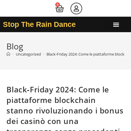
0
Stop The Rain Dance
Blog
>
Uncategorized
>
Black‑Friday 2024: Come le piattaforme blockcha
Black‑Friday 2024: Come le
piattaforme blockchain
stanno rivoluzionando i bonus
dei casinò con una