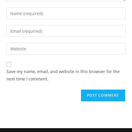
Save my name, email, and website in this browser for the
next time I comment.