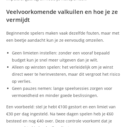
Veelvoorkomende valkuilen en hoe je ze
vermijdt
Beginnende spelers maken vaak dezelfde fouten, maar met
een beetje aandacht kun je ze eenvoudig omzeilen.
Geen limieten instellen: zonder een vooraf bepaald
budget kun je snel meer uitgeven dan je wilt.
Alleen op winsten spelen: het verleidelijk om je winst
direct weer te herinvesteren, maar dit vergroot het risico
op verlies.
Geen pauzes nemen: lange speelsessies zorgen voor
vermoeidheid en minder goede beslissingen.
Een voorbeeld: stel je hebt €100 gestort en een limiet van
€30 per dag ingesteld. Na twee dagen spelen heb je €60
besteed en nog €40 over. Deze controle voorkomt dat je