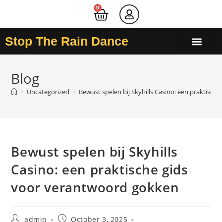
0
Stop The Rain Dance
Blog
>
Uncategorized
>
Bewust spelen bij Skyhills Casino: een praktisc
Bewust spelen bij Skyhills
Casino: een praktische gids
voor verantwoord gokken
admin
October 3, 2025