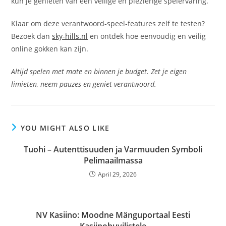
kun je genieten van een veilige en plezierige spelervaring.
Klaar om deze verantwoord‑speel‑features zelf te testen?
Bezoek dan
sky-hills.nl
en ontdek hoe eenvoudig en veilig
online gokken kan zijn.
Altijd spelen met mate en binnen je budget. Zet je eigen
limieten, neem pauzes en geniet verantwoord.
YOU MIGHT ALSO LIKE
Tuohi – Autenttisuuden ja Varmuuden Symboli
Pelimaailmassa
April 29, 2026
NV Kasiino: Moodne Mänguportaal Eesti