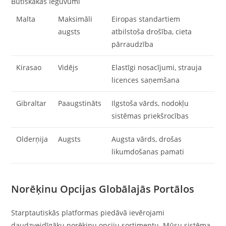
Būtiskākās Ieguvumi
Malta
Maksimāli
Eiropas standartiem
augsts
atbilstoša drošība, cieta
pārraudzība
Kirasao
Vidējs
Elastīgi nosacījumi, strauja
licences saņemšana
Gibraltar
Paaugstināts
Ilgstoša vārds, nodokļu
sistēmas priekšrocības
Olderņija
Augsts
Augsta vārds, drošas
likumdošanas pamati
Norēķinu Opcijas Globālajās Portālos
Starptautiskās platformas piedāvā ievērojami
daudzveidīgāku norēķinu opciju sortimentu. Mūsu sistēma