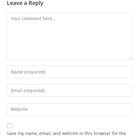
Leave a Reply
Save my name, email, and website in this browser for the