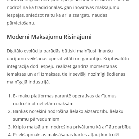
nodrošina kā tradicionālās, gan inovatīvās maksājumu
iespējas, sniedzot raitu kā arī aizsargātu naudas
pārvietošanu.
Moderni Maksājumu Risinājumi
Digitālo evolūcija parādās būtiski mainījusi finanšu
darījumu veikšanas operativitāti un garantiju. Kriptovalūtu
integrācija dod iespēju realizēt gandrīz momentānas
iemaksas un arī izmaksas, tie ir sevišķi nozīmīgi šodienas
mainīgajā industrijā.
E- maku platformas garantē operatīvas darījumus
nodrošinot nelielām maksām
Bankas norēķini nodrošina lielāko aizsardzību lielāku
summu pārvedumiem
Kripto maksājumi nodrošina privātumu kā arī ātrdarbību
Priekšapmaksas maksāšanas kartes atļauj kontrolēt