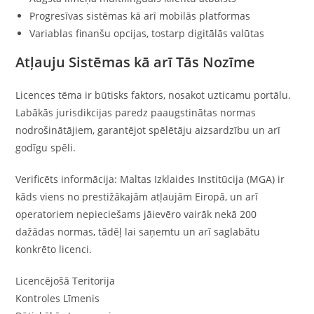
Progresīvas sistēmas kā arī mobilās platformas
Variablas finanšu opcijas, tostarp digitālās valūtas
Atļauju Sistēmas kā arī Tās Nozīme
Licences tēma ir būtisks faktors, nosakot uzticamu portālu.
Labākās jurisdikcijas paredz paaugstinātas normas
nodrošinātājiem, garantējot spēlētāju aizsardzību un arī
godīgu spēli.
Verificēts informācija: Maltas Izklaides Institūcija (MGA) ir
kāds viens no prestižākajām atļaujām Eiropā, un arī
operatoriem nepieciešams jāievēro vairāk nekā 200
dažādas normas, tādēļ lai saņemtu un arī saglabātu
konkrēto licenci.
Licencējošā Teritorija
Kontroles Līmenis