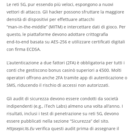
Le reti 5G, pur essendo più veloci, espongono a nuovi
vettori di attacco. Gli hacker possono sfruttare la maggiore
densità di dispositivi per effettuare attacchi
“man‑in‑the‑middle” (MITM) e intercettare dati di gioco. Per
questo, le piattaforme devono adottare crittografia
end‑to‑end basata su AES‑256 e utilizzare certificati digitali
con firma ECDSA.
L’autenticazione a due fattori (2FA) è obbligatoria per tutti i
conti che gestiscono bonus casinò superiori a €500. Molti
operatori offrono anche 2FA tramite app di autenticazione o
SMS, riducendo il rischio di accessi non autorizzati.
Gli audit di sicurezza devono essere condotti da società
indipendenti (e.g., iTech Labs) almeno una volta all’anno. I
risultati, inclusi i test di penetrazione su reti 5G, devono
essere pubblicati nella sezione “Sicurezza” del sito.
Httpsepic Xs.Eu
verifica questi audit prima di assegnare il