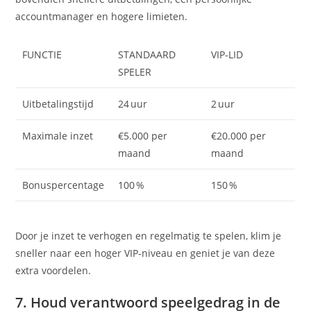
accountmanager en hogere limieten.
FUNCTIE
STANDAARD
VIP‑LID
SPELER
Uitbetalingstijd
24 uur
2 uur
Maximale inzet
€5.000 per
€20.000 per
maand
maand
Bonuspercentage
100 %
150 %
Door je inzet te verhogen en regelmatig te spelen, klim je
sneller naar een hoger VIP‑niveau en geniet je van deze
extra voordelen.
7. Houd verantwoord speelgedrag in de