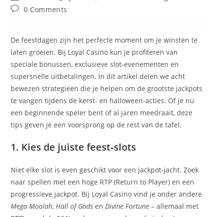
0 Comments
De feestdagen zijn het perfecte moment om je winsten te
laten groeien. Bij Loyal Casino kun je profiteren van
speciale bonussen, exclusieve slot‑evenementen en
supersnelle uitbetalingen. In dit artikel delen we acht
bewezen strategieën die je helpen om de grootste jackpots
te vangen tijdens de kerst‑ en halloween‑acties. Of je nu
een beginnende speler bent of al jaren meedraait, deze
tips geven je een voorsprong op de rest van de tafel.
1. Kies de juiste feest‑slots
Niet elke slot is even geschikt voor een jackpot‑jacht. Zoek
naar spellen met een hoge RTP (Return to Player) en een
progressieve jackpot. Bij Loyal Casino vind je onder andere
Mega Moolah
,
Hall of Gods
en
Divine Fortune
– allemaal met