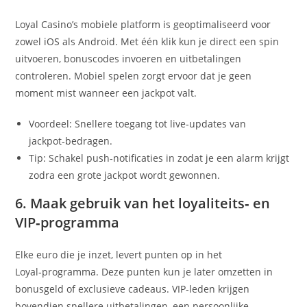
Loyal Casino’s mobiele platform is geoptimaliseerd voor
zowel iOS als Android. Met één klik kun je direct een spin
uitvoeren, bonuscodes invoeren en uitbetalingen
controleren. Mobiel spelen zorgt ervoor dat je geen
moment mist wanneer een jackpot valt.
Voordeel: Snellere toegang tot live‑updates van
jackpot‑bedragen.
Tip: Schakel push‑notificaties in zodat je een alarm krijgt
zodra een grote jackpot wordt gewonnen.
6. Maak gebruik van het loyaliteits‑ en
VIP‑programma
Elke euro die je inzet, levert punten op in het
Loyal‑programma. Deze punten kun je later omzetten in
bonusgeld of exclusieve cadeaus. VIP‑leden krijgen
bovendien snellere uitbetalingen, een persoonlijke