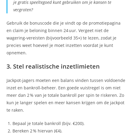
je gratis speeltegoed kunt gebruiken om je kansen te
vergroten?
Gebruik de bonuscode die je vindt op de promotiepagina
en claim je beloning binnen 24 uur. Vergeet niet de
wagering‑vereisten (bijvoorbeeld 35×) te lezen, zodat je
precies weet hoeveel je moet inzetten voordat je kunt
opnemen.
3. Stel realistische inzetlimieten
Jackpot‑jagers moeten een balans vinden tussen voldoende
inzet en bankroll‑beheer. Een goede vuistregel is om niet
meer dan 2 % van je totale bankroll per spin te riskeren. Zo
kun je langer spelen en meer kansen krijgen om de jackpot
te raken.
Bepaal je totale bankroll (bijv. €200).
Bereken 2 % hiervan (€4).