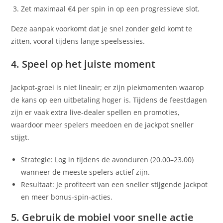
Zet maximaal €4 per spin in op een progressieve slot.
Deze aanpak voorkomt dat je snel zonder geld komt te
zitten, vooral tijdens lange speelsessies.
4. Speel op het juiste moment
Jackpot‑groei is niet lineair; er zijn piekmomenten waarop
de kans op een uitbetaling hoger is. Tijdens de feestdagen
zijn er vaak extra live‑dealer spellen en promoties,
waardoor meer spelers meedoen en de jackpot sneller
stijgt.
Strategie: Log in tijdens de avonduren (20.00–23.00)
wanneer de meeste spelers actief zijn.
Resultaat: Je profiteert van een sneller stijgende jackpot
en meer bonus‑spin‑acties.
5. Gebruik de mobiel voor snelle actie