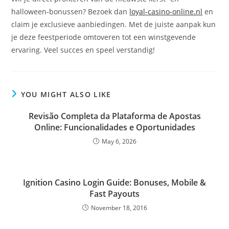
halloween‑bonussen? Bezoek dan
loyal-casino-online.nl
en
claim je exclusieve aanbiedingen. Met de juiste aanpak kun
je deze feestperiode omtoveren tot een winstgevende
ervaring. Veel succes en speel verstandig!
YOU MIGHT ALSO LIKE
Revisão Completa da Plataforma de Apostas
Online: Funcionalidades e Oportunidades
May 6, 2026
Ignition Casino Login Guide: Bonuses, Mobile &
Fast Payouts
November 18, 2016