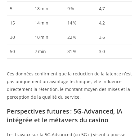
5
18 min
9 %
4,7
15
14 min
14 %
4,2
30
10 min
22 %
3,6
50
7 min
31 %
3,0
Ces données confirment que la réduction de la latence n’est
pas uniquement un avantage technique ; elle influence
directement la rétention, le montant moyen des mises et la
perception de la qualité du service.
Perspectives futures : 5G‑Advanced, IA
intégrée et le métavers du casino
Les travaux sur la 5G‑Advanced (ou 5G + ) visent à pousser