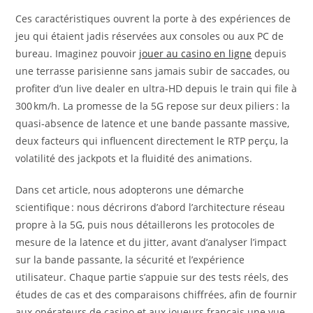
Ces caractéristiques ouvrent la porte à des expériences de
jeu qui étaient jadis réservées aux consoles ou aux PC de
bureau. Imaginez pouvoir
jouer au casino en ligne
depuis
une terrasse parisienne sans jamais subir de saccades, ou
profiter d’un live dealer en ultra‑HD depuis le train qui file à
300 km/h. La promesse de la 5G repose sur deux piliers : la
quasi‑absence de latence et une bande passante massive,
deux facteurs qui influencent directement le RTP perçu, la
volatilité des jackpots et la fluidité des animations.
Dans cet article, nous adopterons une démarche
scientifique : nous décrirons d’abord l’architecture réseau
propre à la 5G, puis nous détaillerons les protocoles de
mesure de la latence et du jitter, avant d’analyser l’impact
sur la bande passante, la sécurité et l’expérience
utilisateur. Chaque partie s’appuie sur des tests réels, des
études de cas et des comparaisons chiffrées, afin de fournir
aux opérateurs de casino et aux joueurs français une vue