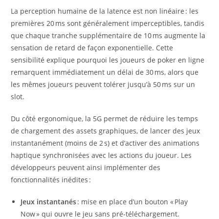
La perception humaine de la latence est non linéaire : les
premières 20 ms sont généralement imperceptibles, tandis
que chaque tranche supplémentaire de 10 ms augmente la
sensation de retard de façon exponentielle. Cette
sensibilité explique pourquoi les joueurs de poker en ligne
remarquent immédiatement un délai de 30 ms, alors que
les mêmes joueurs peuvent tolérer jusqu’à 50 ms sur un
slot.
Du côté ergonomique, la 5G permet de réduire les temps
de chargement des assets graphiques, de lancer des jeux
instantanément (moins de 2 s) et d’activer des animations
haptique synchronisées avec les actions du joueur. Les
développeurs peuvent ainsi implémenter des
fonctionnalités inédites :
Jeux instantanés
: mise en place d’un bouton « Play
Now » qui ouvre le jeu sans pré‑téléchargement.