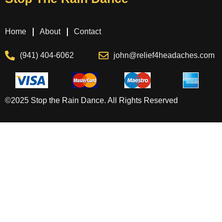
Home
About
Contact
(941) 404-6062
john@relief4headaches.com
©2025 Stop the Rain Dance. All Rights Reserved