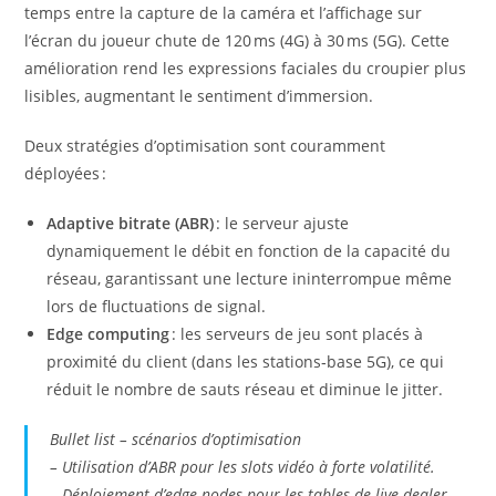
temps entre la capture de la caméra et l’affichage sur
l’écran du joueur chute de 120 ms (4G) à 30 ms (5G). Cette
amélioration rend les expressions faciales du croupier plus
lisibles, augmentant le sentiment d’immersion.
Deux stratégies d’optimisation sont couramment
déployées :
Adaptive bitrate (ABR)
: le serveur ajuste
dynamiquement le débit en fonction de la capacité du
réseau, garantissant une lecture ininterrompue même
lors de fluctuations de signal.
Edge computing
: les serveurs de jeu sont placés à
proximité du client (dans les stations‑base 5G), ce qui
réduit le nombre de sauts réseau et diminue le jitter.
Bullet list – scénarios d’optimisation
– Utilisation d’ABR pour les slots vidéo à forte volatilité.
– Déploiement d’edge nodes pour les tables de live dealer.