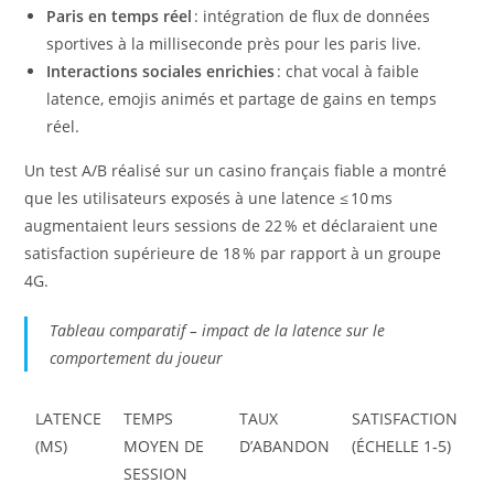
Paris en temps réel
: intégration de flux de données
sportives à la milliseconde près pour les paris live.
Interactions sociales enrichies
: chat vocal à faible
latence, emojis animés et partage de gains en temps
réel.
Un test A/B réalisé sur un casino français fiable a montré
que les utilisateurs exposés à une latence ≤ 10 ms
augmentaient leurs sessions de 22 % et déclaraient une
satisfaction supérieure de 18 % par rapport à un groupe
4G.
Tableau comparatif – impact de la latence sur le
comportement du joueur
LATENCE
TEMPS
TAUX
SATISFACTION
(MS)
MOYEN DE
D’ABANDON
(ÉCHELLE 1‑5)
SESSION