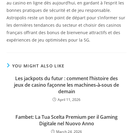
au casino en ligne dès aujourd’hui, en gardant à l’esprit les
bonnes pratiques de sécurité et de jeu responsable.
Astropolis reste un bon point de départ pour s’informer sur
les dernières tendances du secteur et choisir des casinos
français offrant des bonus de bienvenue attractifs et des
expériences de jeu optimisées pour la 5G.
YOU MIGHT ALSO LIKE
Les jackpots du futur : comment l’histoire des
jeux de casino façonne les machines‑à‑sous de
demain
April 11, 2026
Fambet: La Tua Scelta Premium per il Gaming
Digitale nel Nuovo Anno
March 24, 2026