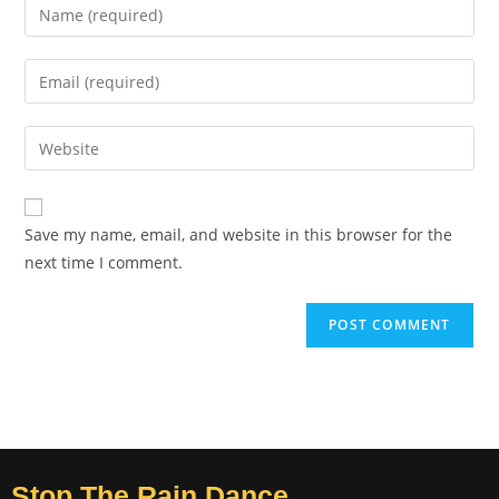
Save my name, email, and website in this browser for the
next time I comment.
Stop The Rain Dance