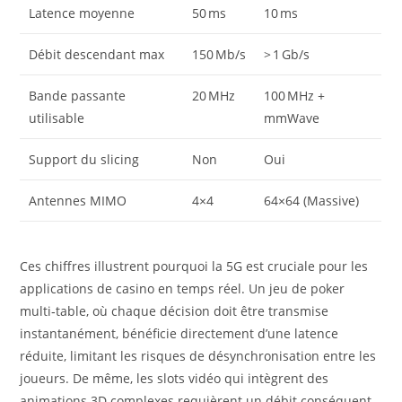
Latence moyenne
50 ms
10 ms
Débit descendant max
150 Mb/s
> 1 Gb/s
Bande passante
20 MHz
100 MHz +
utilisable
mmWave
Support du slicing
Non
Oui
Antennes MIMO
4×4
64×64 (Massive)
Ces chiffres illustrent pourquoi la 5G est cruciale pour les
applications de casino en temps réel. Un jeu de poker
multi‑table, où chaque décision doit être transmise
instantanément, bénéficie directement d’une latence
réduite, limitant les risques de désynchronisation entre les
joueurs. De même, les slots vidéo qui intègrent des
animations 3D complexes requièrent un débit conséquent